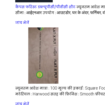
कैंपस फॉरेस्ट डब्ल्यूपीसी/पीवीसी शीट
न्यूनतम आदेश मात्
आईएनआर
आउटडोर, घर के अंदर, फर्निचर, 
सीमा :
उपयोग :
जांच भेजें
100
Square Fo
न्यूनतम आदेश मात्रा :
मूल्य की इकाई :
Harwood
Smooth
मटेरियल :
सतह की फ़िनिश :
फ़ीचर
जांच भेजें