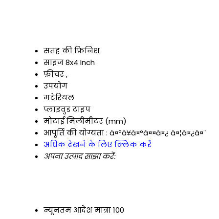
सतह की फ़िनिश
साइज
8x4 Inch
फ़ीचर
,
उपयोग
मटेरियल
प्लाइवुड टाइप
मोटाई
मिलीमीटर (mm)
आपूर्ति की योग्यता :
à¤ªà¥à¤°à¤¤à¤¿ à¤¦à¤¿à¤¨
अधिक देखने के लिए क्लिक करें
अपना उत्पाद साझा करें:
न्यूनतम आदेश मात्रा
100