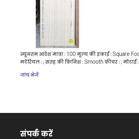
100
Square Fo
न्यूनतम आदेश मात्रा :
मूल्य की इकाई :
,
Smooth
,
मटेरियल :
सतह की फ़िनिश :
फ़ीचर :
मोटाई 
जांच भेजें
संपर्क करें