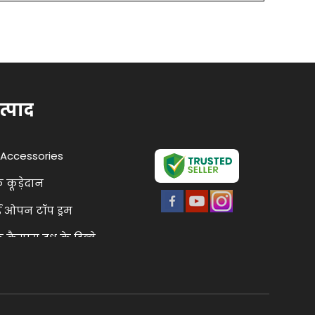
त्पाद
Accessories
क कूड़ेदान
 ओपन टॉप ड्रम
 कैम्पस दूध के डिब्बे
्लाईवुड
 टैंक